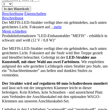
In den
Warenkorb
Beschreibung
Eigenschaften
Beschreibung
Der MEFIS-LED-Strahler verfügt über ein gebündeltes, nach unten
gerichtetes Licht. Fokusiert auf...
mehr
Menü schließen
Produktinformationen "LED-Einbaustrahler "MEFIS" - erhältlich in
schwarz und weiß (12 V / 0,8 W)"
Der MEFIS-LED-Strahler verfügt über ein gebündeltes, nach unten
gerichtetes Licht. Fokusiert auf die Stufe wird Ihre Treppe gezielt
und blendfrei beleuchtet. Gefertigt ist der
LED-Strahler aus
Kunststoff, mit einer Wahl aus zwei Farbtönen
. Wir empfehlen
aufgrund des sehr gezielten Lichtkegels einen Strahler pro Stufe, um
ein "Schachbrettmuster" aus hellen und dunklen Stufen zu
vermeiden.
Der Strahler wird auf regulären 60 mm-Schalterdosen montiert
und lässt sich mit der integrierten Klammer leicht in dieser
befestigen. Kein Kleben, kein Schrauben - und ausreichend Platz
zum Verbinden der Anschlusskabel mit den optionalen WAGO-
Klemmen aus unserem Anschlusskabel-Set.
Lieferbar in den Lichtfarben "warmweiß" und "neutralweiß", sowie