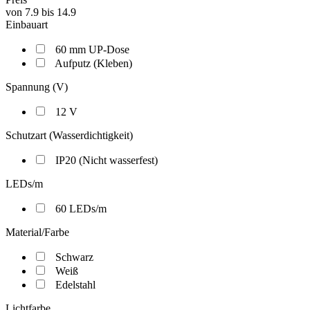
von
7.9
bis
14.9
Einbauart
60 mm UP-Dose
Aufputz (Kleben)
Spannung (V)
12 V
Schutzart (Wasserdichtigkeit)
IP20 (Nicht wasserfest)
LEDs/m
60 LEDs/m
Material/Farbe
Schwarz
Weiß
Edelstahl
Lichtfarbe